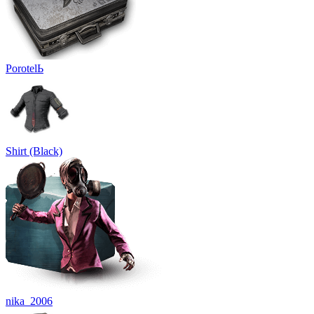
PorotelЬ
Shirt (Black)
nika_2006